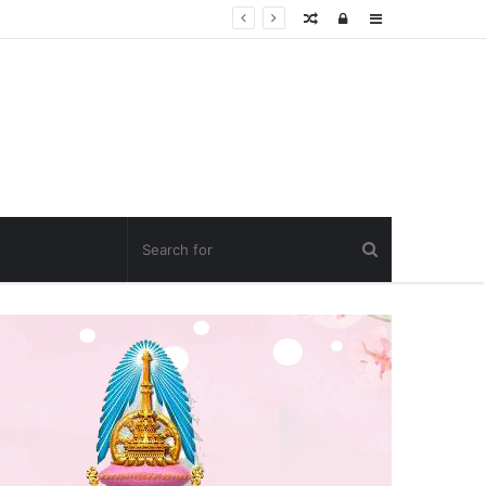
Random
Log
Sidebar
Article
In