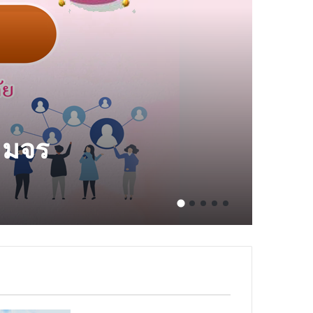
 มจร
16 กุม
อา