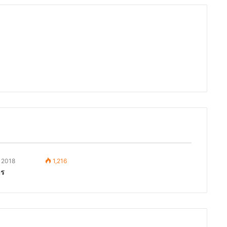
 2018
1,216
าร