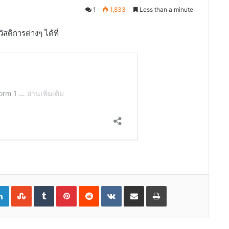
1
1,833
Less than a minute
ดิการต่างๆ ได้ที่
gle+
LinkedIn
StumbleUpon
Tumblr
Pinterest
Reddit
VKontakte
Share
Print
via
Email