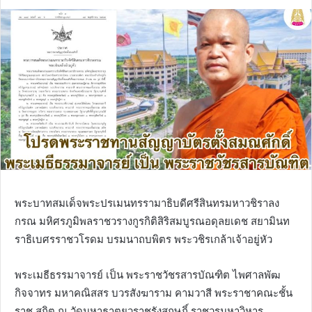
พระบาทสมเด็จพระปรเมนทรรามาธิบดีศรีสินทรมหาวชิราลง
กรณ มหิศรภูมิพลราชวรางกูรกิติสิริสมบูรณอดุลยเดช สยามินท
ราธิเบศรราชวโรดม บรมนาถบพิตร พระวชิรเกล้าเจ้าอยู่หัว
พระเมธีธรรมาจารย์ เป็น พระราชวัชรสารบัณฑิต ไพศาลพัฒ
กิจจาทร มหาคณิสสร บวรสังฆาราม คามวาสี พระราชาคณะชั้น
ราช สถิต ณ วัดมหาธาตุยุวราชรังสฤษฎิ์ ราชวรมหาวิหาร