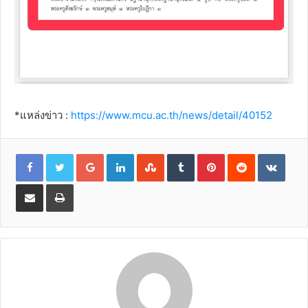
*แหล่งข่าว :
https://www.mcu.ac.th/news/detail/40152
Google+
LinkedIn
StumbleUpon
Tumblr
Pinterest
Reddit
VKon
Share
Print
via
Email