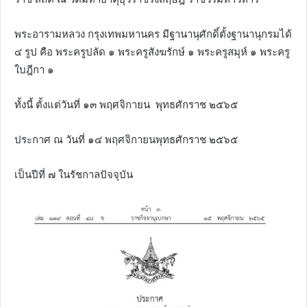
พระอารามหลวง กรุงเทพมหานคร มีฐานานุศักดิ์ตั้งฐานานุกรมได้
๔ รูป คือ พระครูปลัด ๑ พระครูสังฆรักษ์ ๑ พระครูสมุห์ ๑ พระครู
ใบฎีกา ๑
ทั้งนี้ ตั้งแต่วันที่ ๑๓ พฤศจิกายน พุทธศักราช ๒๕๖๕
ประกาศ ณ วันที่ ๑๔ พฤศจิกายนพุทธศักราช ๒๕๖๕
เป็นปีที่ ๗ ในรัชกาลปัจจุบัน