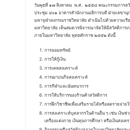
ㅤㅤㅤวันพุธที่ ๑๗ สิงหาคม พ.ศ. ๒๕๕๔ คณะกรรมการสว
ประชุม ๔๐๑ อาคารสำนักงานอธิการบดี ฝ่ายเลขานุกา
มหาจุฬาลงกรณราชวิทยาลัย ดำเนินไปด้วยความเรีย
มหาวิทยาลัย เห็นสมควรพิจารณาจัดให้มีสวัสดิการ
ภายในมหาวิทยาลัย พุทธศักราช ๒๕๕๒ ดังนี้
การออมทรัพย์
การให้กู้เงิน
การเคหสงเคราะห์
การฌาปนกิจสงเคราะห์
การกีฬาและนันทนาการ
การให้บริการของร้านค้าสวัสดิการ
การฝึกวิชาชีพเพื่อเสริมรายได้หรือลดรายจ่ายใ
การสงเคราะห์บุคลากรในด้านอื่น ๆ เช่น เงินช่ว
เครื่องแต่งกาย เงินทุนการศึกษา หรือเงินสงเคร
กิจกรรมหรือสวัสดิการภายในมหาวิทยาลัยประ