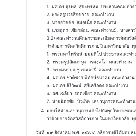
ㅤ1. ผศ.ดร.สุรพล สุยะพรหม ประธานคณะทำง
ㅤ2. พระครูบวรสิกขการ คณะทำงาน
ㅤ3. นายธวัชชัย สมอเนื้อ คณะทำงาน
ㅤ4. นายอุดร เขียวอ่อน คณะทำงาน5. นางสา
3.2) คณะทำงานศึกษารายละเอียดการจัดสวัสดิ
ว่าด้วยการจัดสวัสดิการภายในมหาวิทยาลัย 
ㅤ1. พระมหาไพรัชน์ ธมฺมทีโป ประธานคณะทำ
ㅤ2. พระครูปลัดมารุต วรมงฺคโล คณะทำงาน
ㅤ3. พระมหาบุญชู เขมจารี คณะทำงาน
ㅤ4. ผศ.ดร.ชาติชาย พิทักษ์ธนาคม คณะทำงาน
ㅤ5. ผศ.ดร.สิริวัฒน์ ศรีเครือดง คณะทำงาน
ㅤ6. ผศ.เฉลียว รอดเขียว คณะทำงาน
ㅤ7. นายฉัตรชัย บัวเกิด เลขานุการคณะทำงาน
มอบให้ฝ่ายเลขานุการแจ้งไปยังทุกวิทยาเขตแล
ว่าด้วยการจัดสวัสดิการภายในมหาวิทยาลัย 
ㅤㅤㅤวันที่ ๑๙ สิงหาคม พ.ศ. ๒๕๕๔ อธิการบดีได้มอบหมา