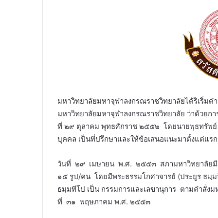
ㅤㅤㅤมหาวิทยาลัยมหาจุฬาลงกรณราชวิทยาลัยได้ริเริ่ม
มหาวิทยาลัยมหาจุฬาลงกรณราชวิทยาลัย ว่าด้วยกา
ที่ ๒๙ ตุลาคม พุทธศักราช ๒๕๕๒ โดยนายพุธทรัพย
บุคคล เป็นที่ปรึกษาและให้ข้อเสนอแนะมาตั้งแต่แรก
ㅤㅤㅤวันที่ ๒๙ เมษายน พ.ศ. ๒๕๕๓ สภามหาวิทยาลัยมี
๑๕ รูป/คน โดยมีพระธรรมโกศาจารย์ (ประยูร ธมฺม
ธมฺมทีโป เป็น กรรมการและเลขานุการ ตามคำสั่งม
ที่ ๓๑ พฤษภาคม พ.ศ. ๒๕๕๓