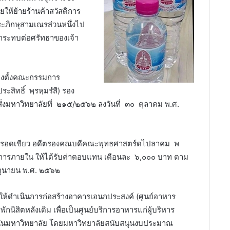
ให้ย้ายร้านค้าสวัสดิการ
พระภิกษุสามเณรส่วนหนึ่งไป
กระทบต่อศรัทธาของเจ้า
ต่งตั้งคณะกรรมการ
ะสิทธิ์ พฺรหฺมรํสี) รอง
่งมหาวิทยาลัยที่ ๒๑๕/๒๕๖๒ ลงวันที่ ๓๐ ตุลาคม พ.ศ.
ลียว รอดเขียว อดีตรองคณบดีคณะพุทธศาสตร์ดไปลาคม พ
ัสดิการภายใน ให้ได้รับค่าตอบแทน เดือนละ ๖,๐๐๐ บาท ตาม
ิถุนายน พ.ศ. ๒๕๖๒
ัติให้ดำเนินการก่อสร้างอาคารเอนกประสงค์ (ศูนย์อาหาร
นิสิตหลังเดิม เพื่อเป็นศูนย์บริการอาหารแก่ผู้บริหาร
งานในมหาวิทยาลัย โดยมหาวิทยาลัยสนับสนุนงบประมาณ