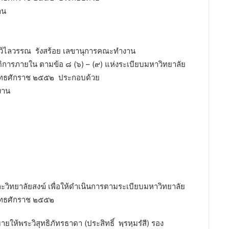
าน
ววิไลวรรณ รังสร้อย เลขานุการคณะทำงาน
การภายใน ตามข้อ ๘ (๖) – (๙) แห่งระเบียบมหาวิทยาลัย
พุทธศักราช ๒๕๕๒ ประกอบด้วย
งาน
ะวิทยาลัยสงฆ์ เพื่อให้ดำเนินการตามระเบียบมหาวิทยาลัย
พุทธศักราช ๒๕๕๒
ยให้พระวิสุทธิภัทรธาดา (ประสิทธิ์ พฺรหฺมรํสี) รอง