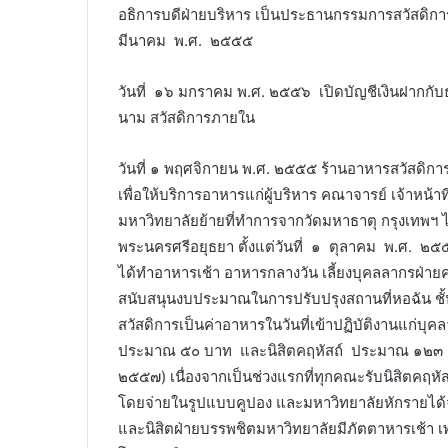
อธิการบดีฝ่ายบริหาร เป็นประธานกรรมการสวัสดิก
มีนาคม พ.ศ. ๒๕๕๕
ㅤㅤㅤวันที่ ๑๖ มกราคม พ.ศ. ๒๕๕๖ เปิดบัญชีเงินฝา
นาม สวัสดิการภายใน
ㅤㅤㅤวันที่ ๑ พฤศจิกายน พ.ศ. ๒๕๕๕ ร้านอาหารสวัสดิการ
เพื่อให้บริการอาหารแก่ผู้บริหาร คณาจารย์ เจ้าหน้าที่
มหาวิทยาลัยย้ายที่ทำการจากวัดมหาธาตุ กรุงเทพฯ 
พระนครศรีอยุธยา ตั้งแต่วันที่ ๑ ตุลาคม พ.ศ. ๒๕
ได้ทำอาหารเช้า อาหารกลางวัน เลี้ยงบุคลลากรฝ่ายค
สนับสนุนงบประมาณในการปรับปรุงสถานที่หอฉัน ชั้นล
สวัสดิการเป็นค่าอาหารในวันที่เข้าปฏิบัติงานแก่บุ
ประมาณ ๕๐ บาท และนิสิตคฤหัสถ์ ประมาณ ๑๒๓ คน
๒๕๕๗) เนื่องจากเป็นช่วงแรกที่ทุกคณะรับนิสิตคฤหั
โดยจ่ายในรูปแบบคูปอง และมหาวิทยาลัยหักรายได้จ
และนิสิตฝ่ายบรรพชิตมหาวิทยาลัยมีภัตตาหารเช้า เ