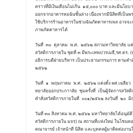
คราวที่มีเงินเดือนไม่เกิน ๑๕,๐๐๐ บาท และมีนโยบาย
ออกจากอาคารหอฉันชั้นล่าง เนื่องจากมีนิสิตที่เป็น
ใช้บริการร้านอาหารในช่วงฉันภัตตาหารเพล อาจจะ
ภาพภัตตาหารได้
ㅤㅤㅤวันที่ ๓๐ ตุลาคม พ.ศ. ๒๕๖๒ สภามหาวิทยาลัย แ
สวัสดิการภายใน ชุดที่ ๓ มีพระเทพปวรเมธี,รศ.ดร. (ปร
อธิการบดีฝ่ายบริหาร เป็นประธานกรรมการ ตามคำสั
๒๕๖๒
ㅤㅤㅤวันที่ ๑ พฤษภาคม พ.ศ. ๒๕๖๒ แต่งตั้ง ผศ.เฉ
ทยาลัยออกประกาาลัย ชุมครั้งที่ เป็นผู้จัดการสว
คำสั่งสวัสดิการภายในที่ ๐๐๑/๒๕๖๒ ลงวันที่ ๒๐ ม
ㅤㅤㅤวันที่ ๓๐ สิงหาคม พ.ศ. ๒๕๖๒ มหาวิทยาลัยได้อนุม
สวัสดิการภายใน มจร) ณ สถานที่แห่งใหม่ ในโซนหอพัก
คณาจารย์ เจ้าหน้าที่ นิสิต และบุคคลผู้มาติดต่อ