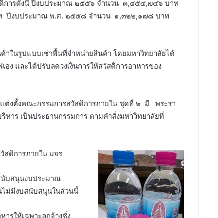
ดิการดังนี้ ปีงบประมาณ ๒๕๕๖ จำนวน ๓,๔๕๔,๗๔๖ บาท
ท ปีงบประมาณ พ.ศ. ๒๕๕๘ จำนวน ๑,๓๒๒,๑๗๘ บาท
นค้าในรูปแบบเช่าพื้นที่จำหน่ายสินค้า โดยมหาวิทยาลัยได้
่าไฟเอง และได้ปรับลดวงเงินการให้สวัสดิการอาหารของ
ย แต่งตั้งคณะกรรมการสวัสดิการภายใน ชุดที่ ๒ มี พระรา
่ายบริหาร เป็นประธานกรรมการ ตามคำสั่งมหาวิทยาลัยที่
าสวัสดิการภายใน มจร
ยสนับสนุนงบประมาณ
ม่มีงบสนับสนุนในส่วนนี้
ารให้เฉพาะลูกจ้างชั่ง