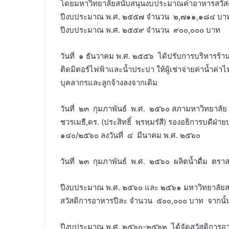
โดยมหาวิทยาลัยสนับสนุนงบประมาณค่าอาหารสวัส
ปีงบประมาณ พ.ศ. ๒๕๕๗ จำนวน ๒,๗๑๑,๑๘๔ บา
ปีงบประมาณ พ.ศ. ๒๕๕๙ จำนวน ๙๐๐,๐๐๐ บาท
ㅤㅤㅤวันที่ ๑ ธันวาคม พ.ศ. ๒๕๕๖ ได้ปรับการบริหารร้า
ติดมิตอร์ไฟฟ้าและน้ำประปา ให้ผู้เช่าจ่ายค่าน้ำค
บุคลากรและลูกจ้างลงจากเดิม
ㅤㅤㅤวันที่ ๒๓ กุมภาพันธ์ พ.ศ. ๒๕๖๐ สภามหาวิทยาลั
ชวรเมธี,ดร. (ประสิทธิ์ พฺรหฺมรํสี) รองอธิการบดีฝ
๑๔๐/๒๕๖๐ ลงวันที่ ๔ มีนาคม พ.ศ. ๒๕๖๐
ㅤㅤㅤวันที่ ๒๓ กุมภาพันธ์ พ.ศ. ๒๕๖๐ ผลิตน้ำดื่ม ตร
ㅤㅤㅤปีงบประมาณ พ.ศ. ๒๕๖๐ และ ๒๕๖๑ มหาวิทยาลั
สวัสดิการอาหารปีละ จำนวน ๕๐๐,๐๐๐ บาท จากนั้นไ
ㅤㅤㅤปีงบประมาณ พ.ศ. ๒๕๖๐-๒๕๖๒ ได้จัดสวัสดิการอาห