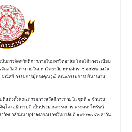
ดำเนินการจัดสวัสดิการภายในมหาวิทยาลัย โดยได้วางระเบียบ
รจัดสวัสดิการภายในมหาวิทยาลัย พุทธศักราช ๒๕๕๒ ลงวัน
์ มณีศรี กรรมการผู้ทรงคุณวุฒิ คณะกรรมการบริหารงาน
มติแต่งตั้งคณะกรรมการสวัสดิการภายใน ชุดที่ ๑ จำนวน
จิตฺโต) อธิการบดี เป็นประธานกรรมการ พระมหาไพรัชน์
หาวิทยาลัยมหาจุฬาลงกรณราชวิทยาลัยที่ ๑๙๖/๒๕๕๓ ลงวัน