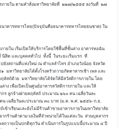
ารภายใน ตามคำสั่งมหาวิทยาลัยที่ ๒๒๗/๒๕๕๕ ลงวันที่ ๒๗
กกับธนาคารทหารไทย(ปัจจุบันคือธนาคารทหารไทยธนชาต) ใน
ภายใน เริ่มเปิดให้บริการโดยใช้พื้นที่ชั้นล่าง อาคารหอฉัน
 นิสิต และบุคคลทั่วไป ทั้งนี้ ในระยะเริ่มแรก ที่
ไปยังสถานที่แห่งใหม่ ณ ตำบลลำไทร อำเภอวังน้อย จังหวัด
๕๑ มหาวิทยาลัยได้ตั้งโรงครัวถวายภัตตาหารเช้า เพล และ
ฤหัสถ์ด้วย มหาวิทยาลัยได้จัดให้มีสวัสดิการภายใน โดย
่าง เพื่อเปิดเป็นศูนย์อาหารสวัสดิการภายใน และให้
คลากร ลูกจ้างฝ่ายคฤหัสถ์ ประมาณ ๒๖๐ คน เฉลี่ยวันละ
 เฉลี่ยวันละประมาณ ๓๐ บาท (ม.ค. พ.ศ. ๒๕๕๖-ก.ย.
สถ์เข้าเรียนและยังไม่มีร้านค้าขายอาหารภายในมหาวิทยาลัย
ากร้านค้าตามวงเงินที่จำหน่ายได้ในแต่ละวัน ส่วนบุคลากร
พลถวายเป็นปกติทุกวัน ดำเนินการในรูปแบบนี้ประมาณ ๔ ปี